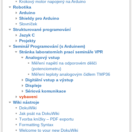
Krokový motor napojený na Arduino
Robotika
Arduino
Shieldy pro Arduino
Slovníček
Strukturované programování
Jazyk C
Projekty
Seminář Programování (s Arduinem)
Stránka laboratorních prací semináře VPR
Analogový vstup
Měření napětí na odporovém děliči
(potenciometru)
Měření teploty analogovým čidlem TMP36
Digitální vstup a výstup
Displeje
Sériová komunikace
vybaveni
Wiki nástroje
DokuWiki
Jak psát na DokuWiki
Tvorba knížky – PDF exportu
Formatting Syntax
Welcome to your new DokuWiki