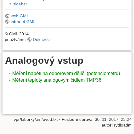
sidebar
web GML
intranet GML
© GML 2014
používáme
Dokuwiki
Analogový vstup
Měření napětí na odporovém děliči (potenciometru)
Měření teploty analogovým čidlem TMP36
vpr/laborky/ain/uvod.txt
· Poslední úprava:
30. 11. 2017, 23.24
autor:
rydloadm