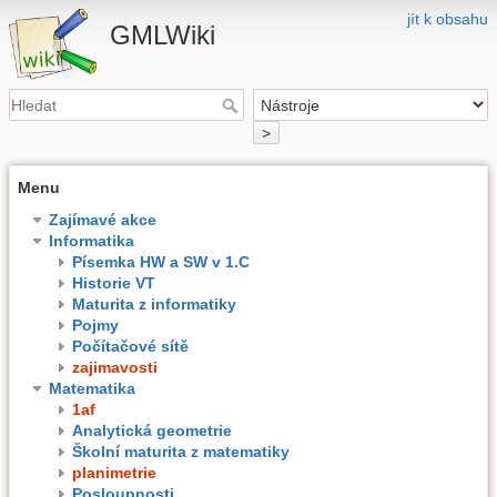
jít k obsahu
GMLWiki
>
Menu
Zajímavé akce
Informatika
Písemka HW a SW v 1.C
Historie VT
Maturita z informatiky
Pojmy
Počítačové sítě
zajimavosti
Matematika
1af
Analytická geometrie
Školní maturita z matematiky
planimetrie
Posloupnosti