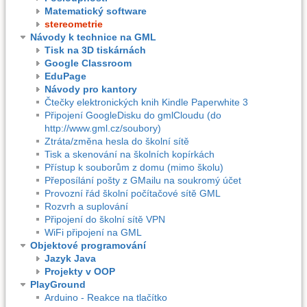
Matematický software
stereometrie
Návody k technice na GML
Tisk na 3D tiskárnách
Google Classroom
EduPage
Návody pro kantory
Čtečky elektronických knih Kindle Paperwhite 3
Připojení GoogleDisku do gmlCloudu (do
http://www.gml.cz/soubory)
Ztráta/změna hesla do školní sítě
Tisk a skenování na školních kopírkách
Přístup k souborům z domu (mimo školu)
Přeposílání pošty z GMailu na soukromý účet
Provozní řád školní počítačové sítě GML
Rozvrh a suplování
Připojení do školní sítě VPN
WiFi připojení na GML
Objektové programování
Jazyk Java
Projekty v OOP
PlayGround
Arduino - Reakce na tlačítko