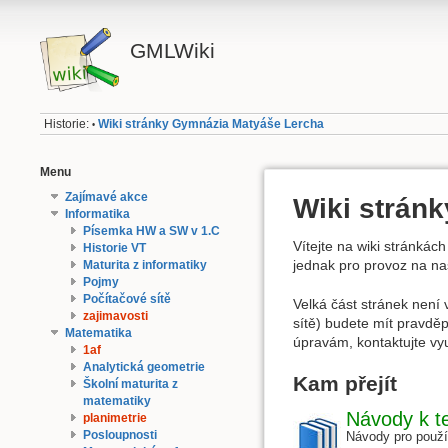
GMLWiki
Historie:
Wiki stránky Gymnázia Matyáše Lercha
•
Menu
Zajímavé akce
Wiki strán
Informatika
Písemka HW a SW v 1.C
Vítejte na wiki stránká
Historie VT
jednak pro provoz na naš
Maturita z informatiky
Pojmy
Počítačové sítě
Velká část stránek není
zajimavosti
sítě) budete mít pravděp
Matematika
úpravám, kontaktujte vyu
1af
Analytická geometrie
Kam přejít
Školní maturita z
matematiky
Návody k t
planimetrie
Posloupnosti
Návody pro použív