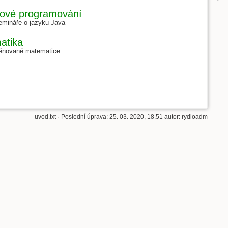
tové programování
emináře o jazyku Java
atika
ěnované matematice
uvod.txt
· Poslední úprava:
25. 03. 2020, 18.51
autor:
rydloadm