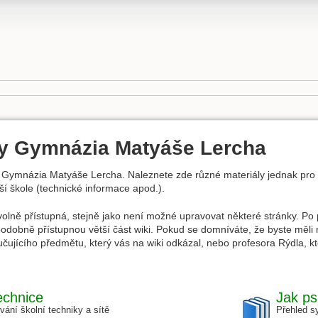
ky Gymnázia Matyáše Lercha
ch Gymnázia Matyáše Lercha. Naleznete zde různé materiály jednak pro 
í škole (technické informace apod.).
 volně přístupná, stejně jako není možné upravovat některé stránky. P
odobně přístupnou větší část wiki. Pokud se domníváte, že byste měli m
čujícího předmětu, který vás na wiki odkázal, nebo profesora Rýdla, kt
echnice
Jak ps
ání školní techniky a sítě
Přehled s