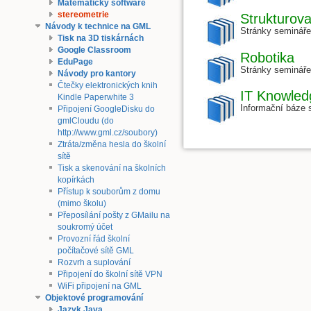
Matematický software
stereometrie
Strukturov
Návody k technice na GML
Stránky semináře
Tisk na 3D tiskárnách
Google Classroom
Robotika
EduPage
Stránky semináře 
Návody pro kantory
Čtečky elektronických knih
IT Knowle
Kindle Paperwhite 3
Informační báze 
Připojení GoogleDisku do
gmlCloudu (do
http://www.gml.cz/soubory)
Ztráta/změna hesla do školní
sítě
Tisk a skenování na školních
kopírkách
Přístup k souborům z domu
(mimo školu)
Přeposílání pošty z GMailu na
soukromý účet
Provozní řád školní
počítačové sítě GML
Rozvrh a suplování
Připojení do školní sítě VPN
WiFi připojení na GML
Objektové programování
Jazyk Java