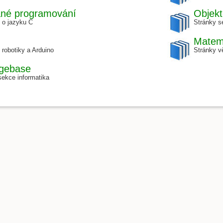
ané programování
Objek
 o jazyku C
Stránky s
Matem
robotiky a Arduino
Stránky v
dgebase
sekce informatika