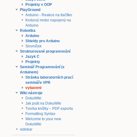
Projekty v OOP
PlayGround
Arduino - Reakce na tlačítko
Krokový motor napojený na
Arduino
Robotika
Arduino
Shieldy pro Arduino
Slovníček
Strukturované programování
Jazyk C
Projekty
Seminář Programování (s
Arduinem)
Stránka laboratorních prací
semináře VPR
vybaveni
Wiki nástroje
DokuWiki
Jak psát na DokuWiki
Tvorba knížky – PDF exportu
Formatting Syntax
Welcome to your new
DokuWiki
sidebar