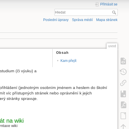
Přihlásit se
Poslední úpravy
Správa médií
Mapa stránek
uvod
Obsah
Kam přejít
studium (či výuku) a
o přihlášení (jednotným osobním jménem a heslem do školní
ít víc přístupných stránek nebo oprávnění k jejich
erý stránky spravuje.
át na wiki
yntaxe wiki